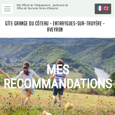
Site Officiel de l'hébergement
, partenaire de
Office de Tourisme Terres d'Aveyron
GÎTE GRANGE DU CÔTEAU - ENTRAYGUES-SUR-TRUYÈRE -
AVEYRON
MES
RECOMMANDATIONS